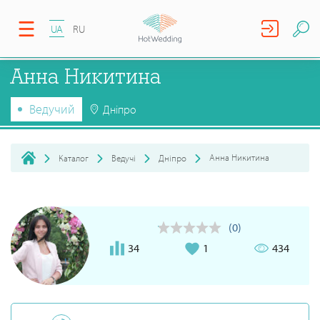
UA
RU
Анна Никитина
Ведучий
Дніпро
Анна Никитина
Каталог
Ведучі
Дніпро
(0)
34
1
434