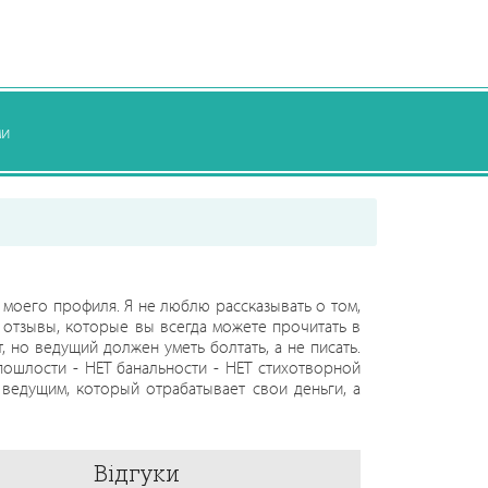
ми
у моего профиля. Я не люблю рассказывать о том,
 отзывы, которые вы всегда можете прочитать в
 но ведущий должен уметь болтать, а не писать.
 пошлости - НЕТ банальности - НЕТ стихотворной
 ведущим, который отрабатывает свои деньги, а
о мной всегда комфортно как вам, так и вашим
ссказать вам больше, только уже на встрече.
Відгуки