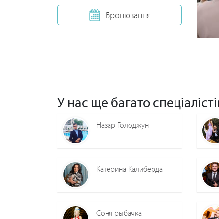
Бронювання
У нас ще багато спеціалісті
Назар Голоджун
Катерина Калиберда
Соня рыбачка