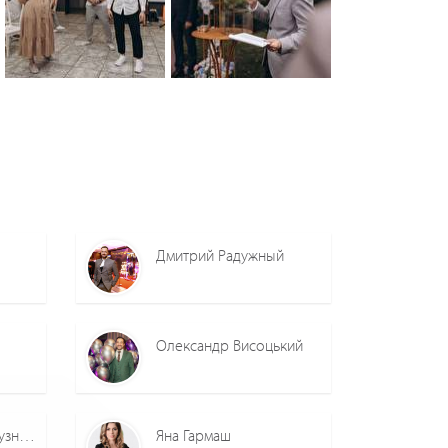
0
0
0
0
Дмитрий Радужный
Олександр Висоцький
Дует Олександра Кузнєцова та Максим Рижевол
Яна Гармаш