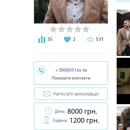
35
2
531
+3806691xx xx
Показати контакти
Написати виконавцю
8000 грн.
День
1200 грн.
Година