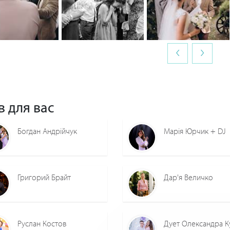
‹
›
0
0
0
0
0
0
в для вас
Богдан Андрійчук
Марія Юрчик + DJ
Григорий Брайт
Дар'я Величко
Руслан Костов