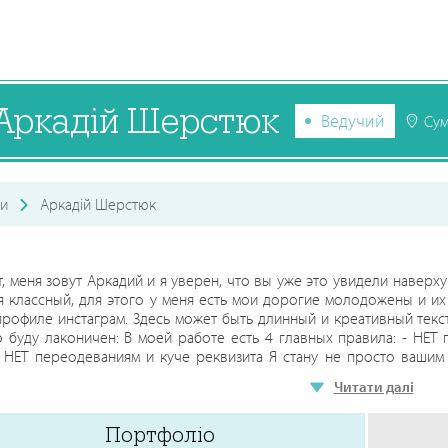
Аркадій Шерстюк
Ведучий
Су
и
Аркадій Шерстюк
, меня зовут Аркадий и я уверен, что вы уже это увидели наверх
я классный, для этого у меня есть мои дорогие молодожены и их
рофиле инстаграм. Здесь может быть длинный и креативный текст,
о буду лаконичен: В моей работе есть 4 главных правила: - НЕТ
 НЕТ переодеваниям и куче реквизита Я стану не просто вашим
другом, поддержкой и помошником в организации праздника. С
Читати далі
м. Обещаю совремнный подход без мытья ног теще. Буду рад ра
те, я знаю, что мне есть чем вас удивить.
Портфоліо