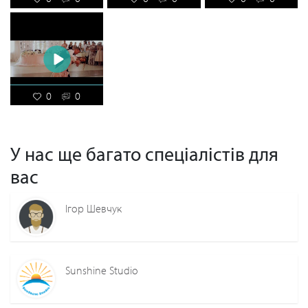
0
0
У нас ще багато спеціалістів для
вас
Ігор Шевчук
Sunshine Studio