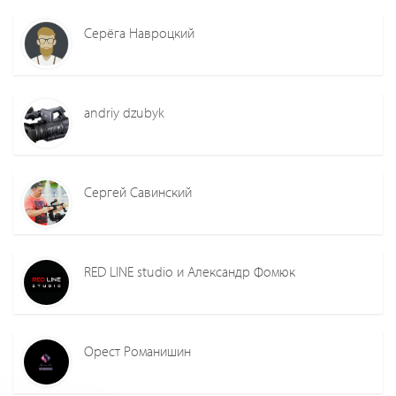
Серёга Навроцкий
andriy dzubyk
Сергей Савинский
RED LINE studio и Александр Фомюк
Орест Романишин