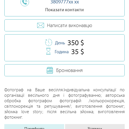
3809777xx xx
Показати контакти
Написати виконавцю
350 $
День
35 $
Година
Бронювання
Фотограф на Ваше весілля.Індивідуальна консультації по
організації весільного дня і фотографуванню; авторська
обробка фотографом фотографій /кольорокорекція,
світлокорекція та ретушування/; виготовлення фотокниг;
зйомка love story; після весільна зйомка; виготовлення
фотокниг.
Портфоліо
Відгуки