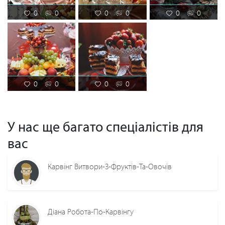
0
0
0
0
0
0
0
0
0
0
У нас ще багато спеціалістів для
вас
Карвінг Витвори-З-Фруктів-Та-Овочів
Діана Робота-По-Карвінгу