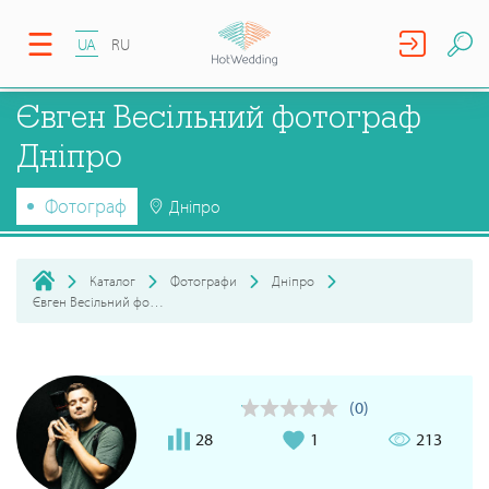
UA
RU
Євген Весільний фотограф
Дніпро
Фотограф
Дніпро
Каталог
Фотографи
Дніпро
Євген Весільний фотограф Дніпро
(0)
28
1
213