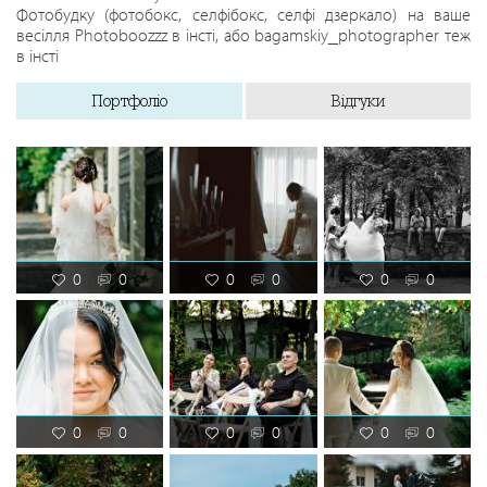
Фотобудку (фотобокс, селфібокс, селфі дзеркало) на ваше
весілля Photoboozzz в інсті, або bagamskiy_photographer теж
в інсті
Портфоліо
Відгуки
0
0
0
0
0
0
0
0
0
0
0
0