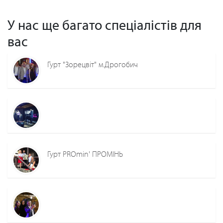
У нас ще багато спеціалістів для
вас
Гурт "Зорецвіт" м.Дрогобич
Гурт PROmin' ПРОМІНЬ