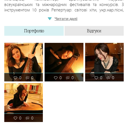
всеукраїнських та міжнародних фестивалів та конкурсів. З
інструментом 10 років Репертуар: світові хіти, укр.нар.пісні,
сучасний репертуар української естради, джаз
Читати далі
Портфоліо
Відгуки
0
0
0
0
0
0
0
0