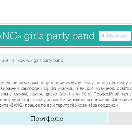
NG» girls party band
Музикант
Київ
«BANG» girls party band
 представляємо вам нову жіночу музичну групу нового формату «B
 виразний саксофон і Dj. Всі учасниці з вищою музичною освітою
альна музика, лаунж, диско 80х і хіти 90-х. Професійний менед
тний директор, який допоможе вирішити всі питання. Забезпечен
рупа «BANG» працює по всій території України і за кордоном
Портфоліо