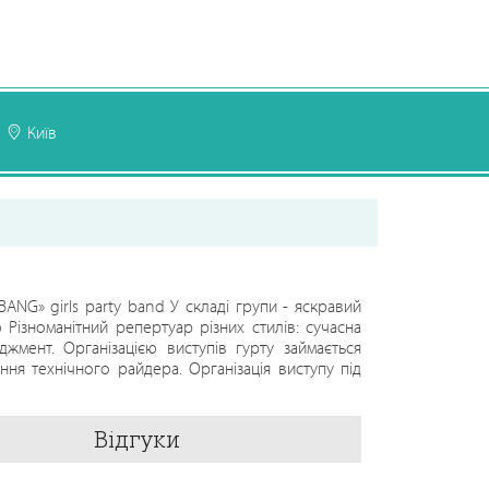
Київ
ANG» girls party band У складі групи - яскравий
 Різноманітний репертуар різних стилів: сучасна
жмент. Організацією виступів гурту займається
ня технічного райдера. Організація виступу під
Відгуки