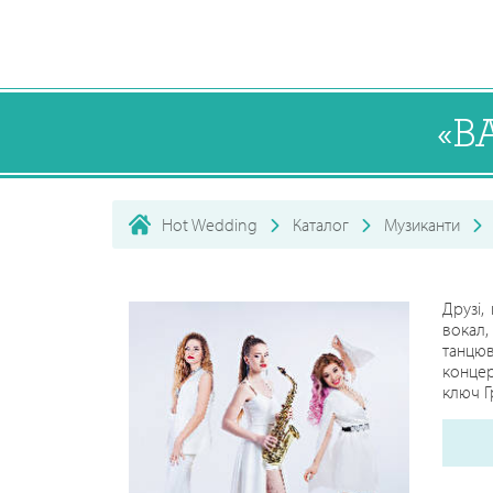
«BA
Hot Wedding
Каталог
Музиканти
Друзі,
вокал,
танцюв
концер
ключ Г