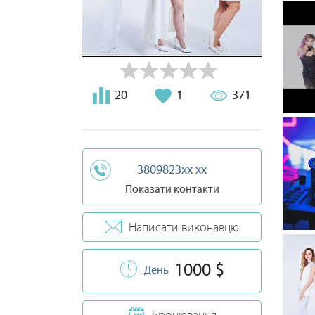
20
1
371
3809823xx xx
Показати контакти
Написати виконавцю
1000 $
День
Бронювання