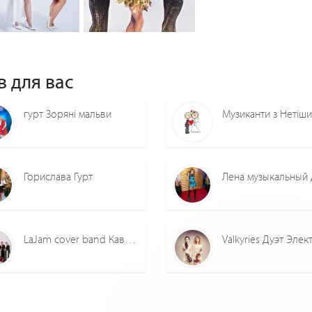
0
0
0
0
в для вас
гурт Зоряні мальви
Горислава Гурт
LaJam cover band Кавер гурт