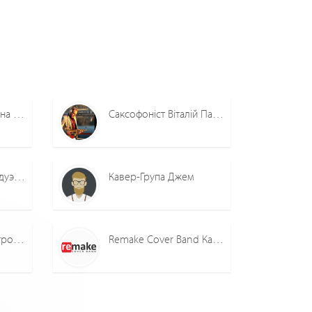
Музиканти з Нетішина + ведуча та фотооператор.
Саксофоніст Віталій Павлюк
Лена музыкальный дуэт eLeJeN
Кавер-Група Джем
Valkyries Дуэт Электроскрипок
Remake Cover Band Кавер гурт