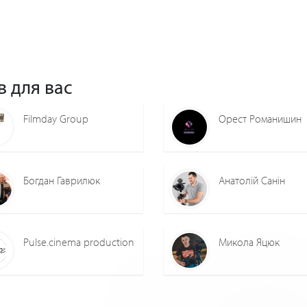
5
0
4
0
2
0
в для вас
Filmday Group
Орест Романишин
Богдан Гаврилюк
Анатолій Санін
Pulse.cinema production
Микола Яцюк