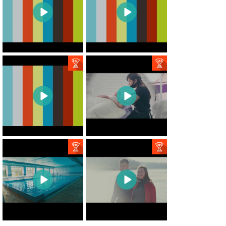
1
0
3
0
2
0
5
0