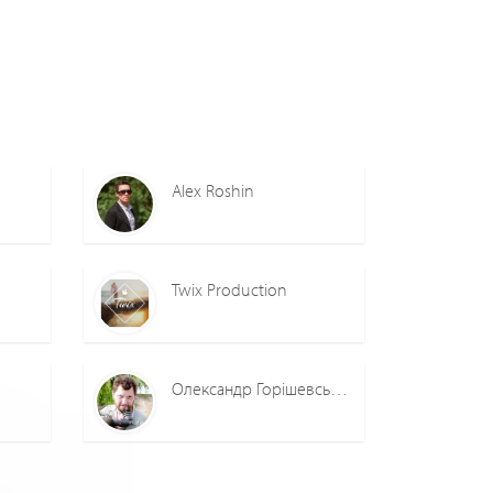
2
0
3
0
Alex Roshin
Twix Production
Олександр Горішевський