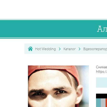
Ал
Hot Wedding
Каталог
Відеооперато
Снима
https: