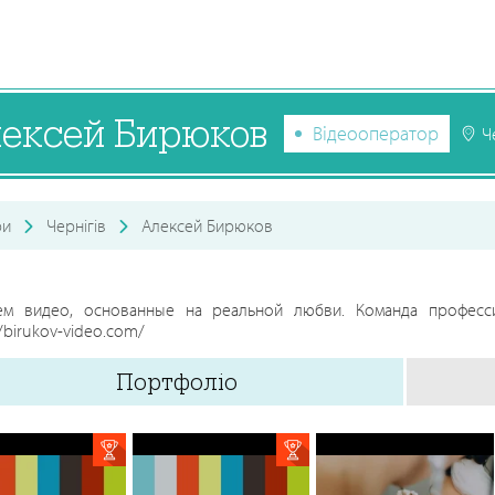
ексей Бирюков
Відеооператор
Ч
ри
Чернігів
Алексей Бирюков
ем видео, основанные на реальной любви. Команда професс
//birukov-video.com/
Портфоліо