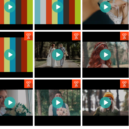
1
0
4
1
1
0
4
1
2
1
6
0