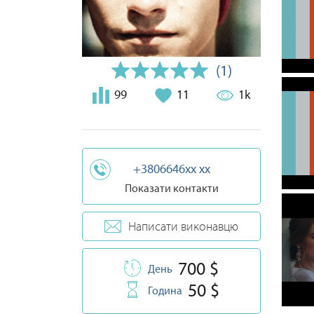
(1)
99
11
1k
+3806646xx xx
Показати контакти
Написати виконавцю
700 $
День
50 $
Година