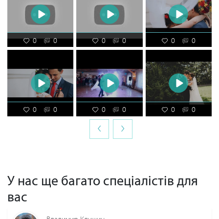
0
0
0
0
0
0
0
0
0
0
0
0
‹
›
У нас ще багато спеціалістів для
вас
Владимир Клушин