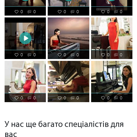
0
0
0
0
0
0
0
0
0
0
0
0
0
0
0
0
0
0
У нас ще багато спеціалістів для
вас