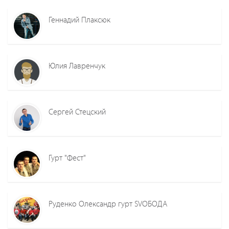
Геннадий Плаксюк
Юлия Лавренчук
Сергей Стецский
Гурт "Фест"
Руденко Олександр гурт SVОБОДА