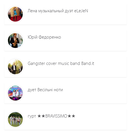
Лена музыкальный дуэт eLeJeN
Юрій Федоренко
Gangster cover music band Band.it
дует Весільні ноти
гурт ★★BRAVISSIMO★★