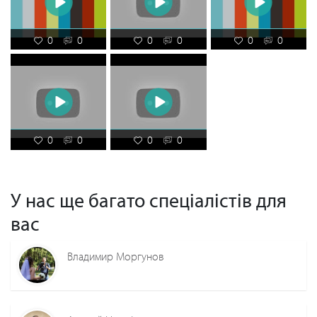
0
0
0
0
0
0
0
0
0
0
У нас ще багато спеціалістів для
вас
Владимир Моргунов