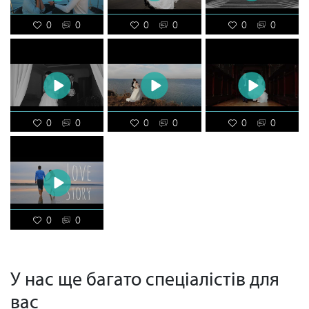
0
0
0
0
0
0
0
0
0
0
0
0
0
0
У нас ще багато спеціалістів для
вас