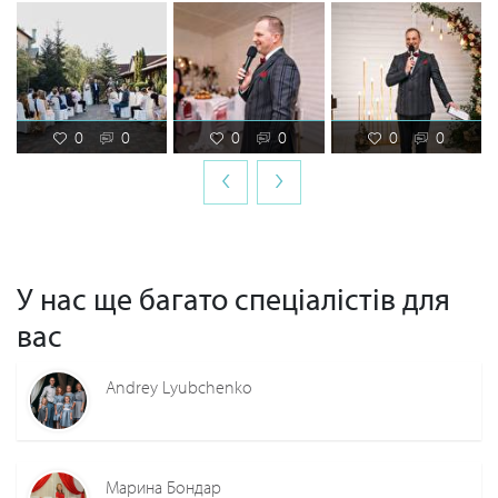
0
0
0
0
0
0
‹
›
У нас ще багато спеціалістів для
вас
Andrey Lyubchenko
Марина Бондар