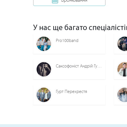
У нас ще багато спеціалісті
Pro100band
Саксофоніст Андрій Гудзик
Гурт Перехрестя