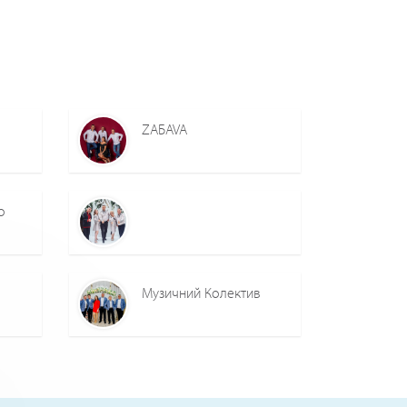
ZAБAVA
o
Музичний Колектив