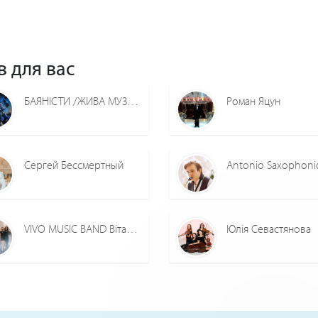
в для вас
БАЯНІСТИ /ЖИВА МУЗИКА/Київ
Роман Яцун
Сергей Бессмертный
Antonio Saxophoni
VIVO MUSIC BAND Віталій Лупійчук
Юлія Севастянова