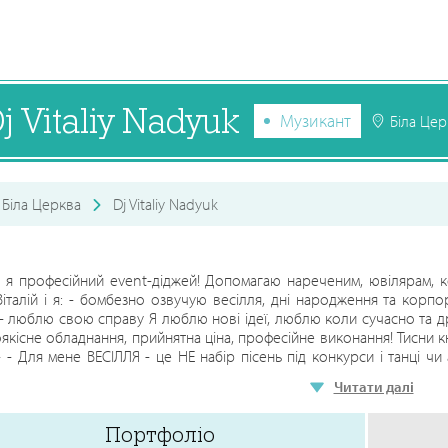
j Vitaliy Nadyuk
Музикант
Біла Цер
Біла Церква
Dj Vitaliy Nadyuk
, я професійний event-діджей! Допомагаю нареченим, ювілярам, к
Віталій і я: - бомбезно озвучую весілля, дні народження та ко
 - люблю свою справу Я люблю нові ідеї, люблю коли сучасно та 
якісне обладнання, прийнятна ціна, професійне виконання! Тисни кн
- - - Для мене ВЕСІЛЛЯ - це НЕ набір пісень під конкурси і танці чи
 наречених, мелодію кохання, історію та душевну атмосферу наповне
Читати далі
АРОДЖЕННЯ - це душевна родина компанія, мелодія сердець і улюб
йна атмосфера єднання, драйв емоцій під музичні шедеври, які обєд
Портфоліо
ї так і ветеранів. - - - - - - - - - - Пишіть чи телефонуйте. Розкажу все!