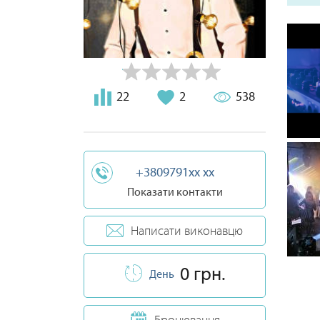
22
2
538
+3809791xx xx
Показати контакти
Написати виконавцю
0 грн.
День
Бронювання