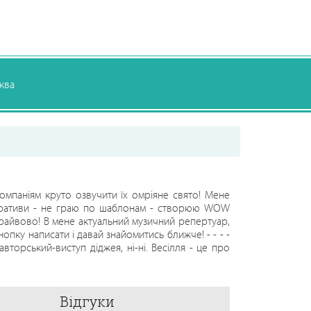
ква
омпаніям круто озвучити їх омріяне свято! Мене
рпоративи - не граю по шаблонам - створюю WOW
драйвово! В мене актуальний музичний репертуар,
опку написати і давай знайомитись ближче! - - - -
 авторський-виступ діджея, ні-ні. Весілля - це про
ну мелодійною музикою, і запальні двіжові танці.
лених пісень і запальні танці. КОРПОРАТИВ - це
нують і запалюють, потужні танці як для стажерів
Відгуки
 ;)