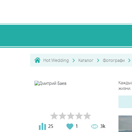
Hot Wedding
Каталог
Фотографи
Кажды
жизни.
25
1
3k