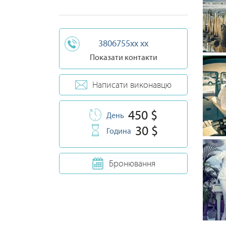
3806755xx xx
Показати контакти
Написати виконавцю
450 $
День
30 $
Година
Бронювання