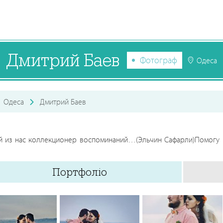
Дмитрий Баев
Фотограф
Одеса
Одеса
Дмитрий Баев
й из нас коллекционер воспоминаний…(Эльчин Сафарли)Помогу в
Портфоліо