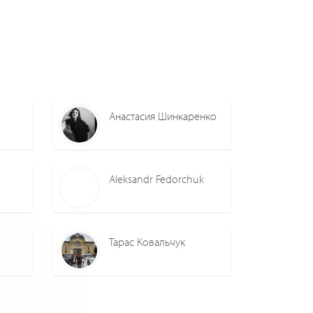
0
0
0
0
Анастасия Шинкаренко
Aleksandr Fedorchuk
Тарас Ковальчук