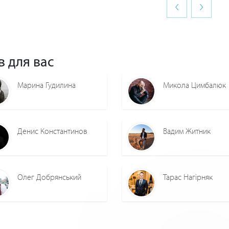
‹
›
0
0
0
0
0
0
в для вас
Марина Гудилина
Микола Цимбалюк
Денис Константинов
Вадим Житник
Олег Добрянський
Тарас Нагірняк