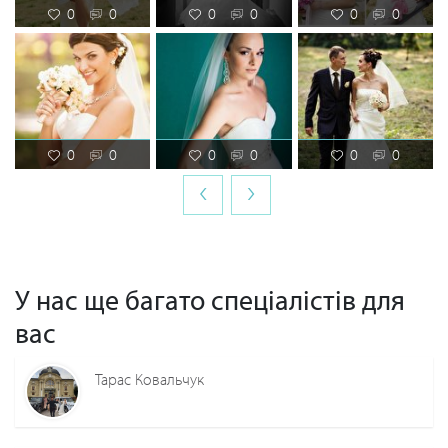
0
0
0
0
0
0
0
0
0
0
0
0
‹
›
У нас ще багато спеціалістів для
вас
Тарас Ковальчук