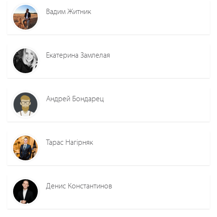
Вадим Житник
Екатерина Замлелая
Андрей Бондарец
Тарас Нагірняк
Денис Константинов