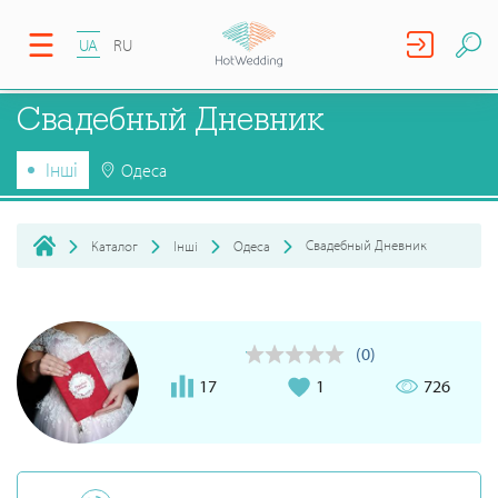
UA
RU
Свадебный Дневник
Інші
Одеса
Свадебный Дневник
Каталог
Інші
Одеса
(0)
17
1
726