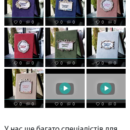
0
0
0
0
0
0
0
0
0
0
0
0
0
0
0
0
0
0
У нас ще багато спеціалістів для