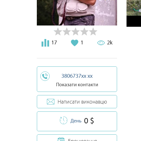
17
1
2k
3806737xx xx
Показати контакти
Написати виконавцю
0 $
День
Бронювання