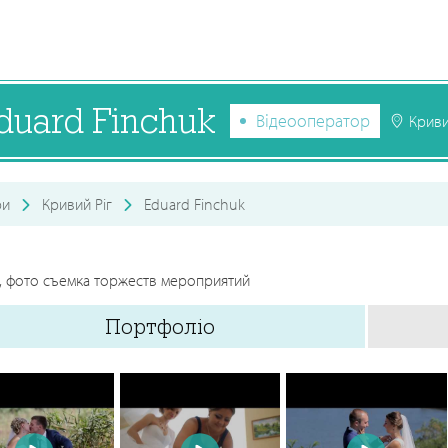
duard Finchuk
Відеооператор
Криви
ри
Кривий Ріг
Eduard Finchuk
, фото съемка торжеств мероприятий
Портфоліо