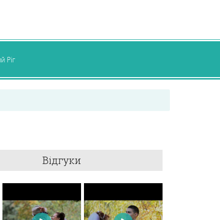
й Ріг
Відгуки