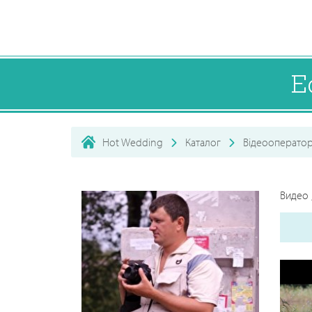
E
Hot Wedding
Каталог
Відеооперато
Видео 