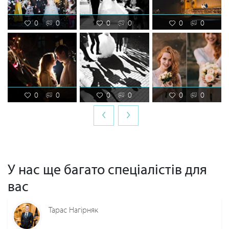
0
0
0
0
0
0
0
0
0
0
0
0
‹
›
У нас ще багато спеціалістів для
вас
Тарас Нагірняк