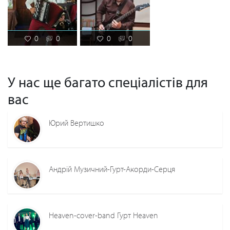
0
0
0
0
У нас ще багато спеціалістів для
вас
Юрий Вертишко
Андрій Музичний-Гурт-Акорди-Серця
Heaven-cover-band Гурт Heaven