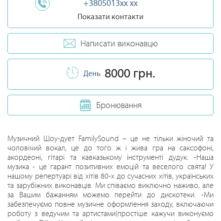
+3805013xx xx
Показати контакти
Написати виконавцю
8000 грн.
День
Бронювання
Музичний Шоу-дует FamilySound – це не тільки жіночий та
чоловічий вокал, це до того ж і жива гра на саксофоні,
акордеоні, гітарі та кавказькому інструменті дудук. -Наша
музика - це гарант позитивних емоцій та веселого свята! У
нашому репертуарі від хітів 80-х до сучасних хітів, українських
та зарубіжних виконавців. Ми співаємо виключно наживо, але
за Вашим бажанням можемо перейти до дискотеки. -Ми
забезпечуємо повне музичне оформлення заходу, включаючи
роботу з ведучим та артистами(простіше кажучи виконуємо