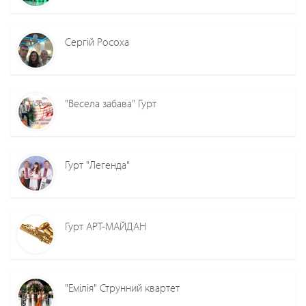
Сергій Росоха
"Весела забава" Гурт
Гурт "Легенда"
Гурт АРТ-МАЙДАН
"Емілія" Струнний квартет