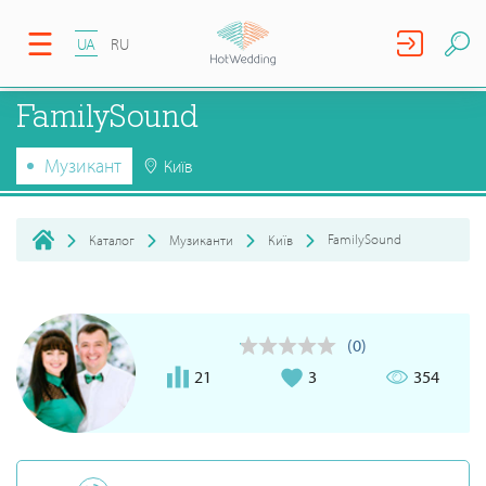
UA
RU
FamilySound
Музикант
Київ
FamilySound
Каталог
Музиканти
Київ
(0)
21
3
354