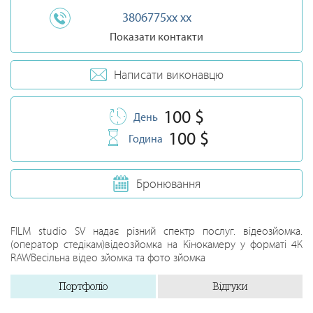
3806775xx xx
Показати контакти
Написати виконавцю
100 $
День
100 $
Година
Бронювання
FILM studio SV надає різний спектр послуг. відеозйомка.
(оператор стедікам)відеозйомка на Кінокамеру у форматі 4К
RAWВесільна відео зйомка та фото зйомка
Портфоліо
Відгуки