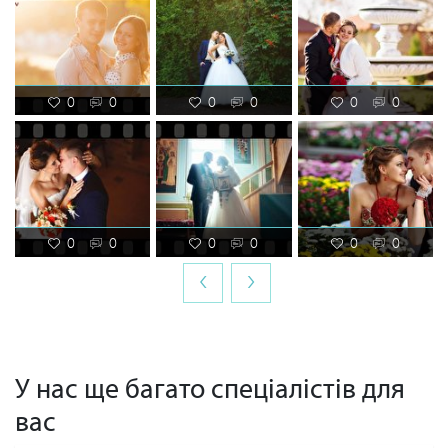
0
0
0
0
0
0
0
0
0
0
0
0
‹
›
У нас ще багато спеціалістів для
вас