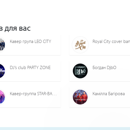
в для вас
Кавер група LEO CITY
DJ’s club PARTY ZONE
Богдан DjbO
Кавер-группа STAR-BAND
Камілла Багірова