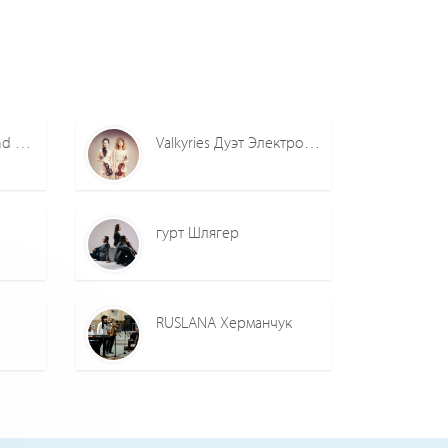
Royal City cover band Дарина Гребенко
Valkyries Дуэт Электроскрипок
гурт Шлягер
RUSLANA Херманчук