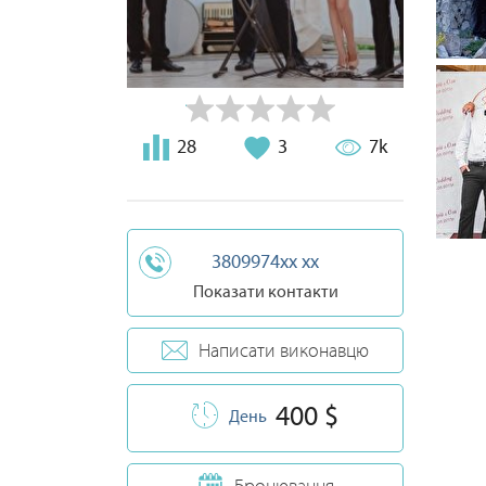
28
3
7k
3809974xx xx
Показати контакти
Написати виконавцю
400 $
День
Бронювання