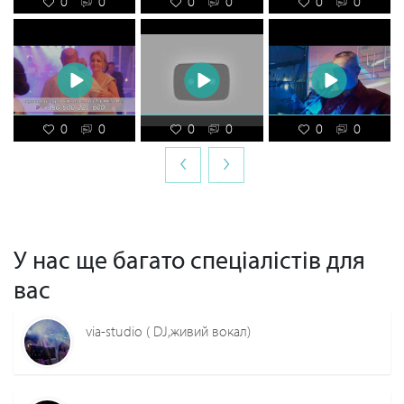
0
0
0
0
0
0
0
0
0
0
0
0
‹
›
У нас ще багато спеціалістів для
вас
via-studio ( DJ,живий вокал)