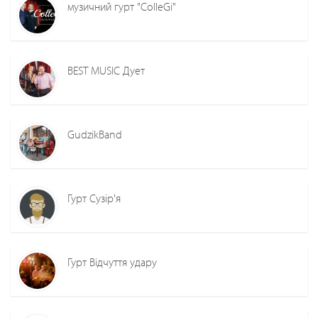
музичний гурт "ColleGi"
BEST MUSIC Дует
GudzikBand
Гурт Сузір'я
Гурт Відчуття удару