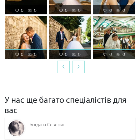
0
0
0
0
0
0
0
0
0
0
0
0
‹
›
У нас ще багато спеціалістів для
вас
Богдана Северин