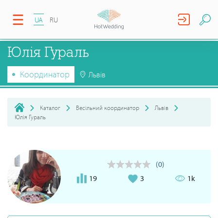
UA
RU
Юлія Гураль
Координатор
Львів
Каталог
Весільний координатор
Львів
Юлія Гураль
(0)
19
3
1k