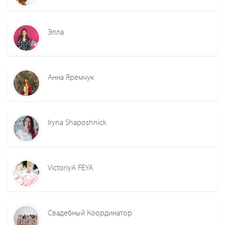
Элла
Анна Яремчук
Iryna Shaposhnick
VictoriyA FEYA
Свадебный Координатор