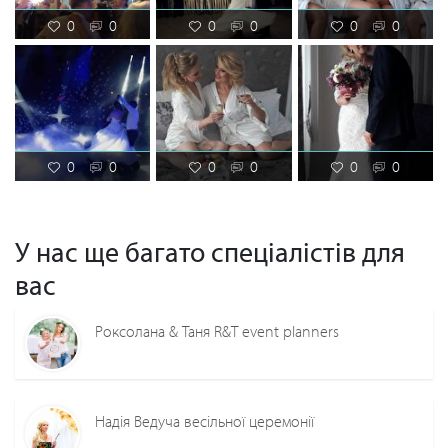
0
0
0
0
0
0
0
0
0
0
0
0
У нас ще багато спеціалістів для
вас
Роксолана & Таня R&T event planners
Надія Ведуча весільної церемонії