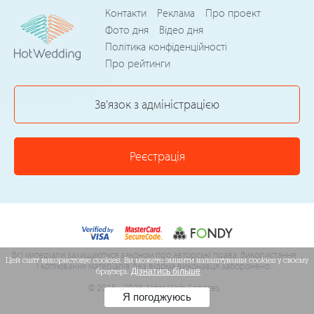
Контакти
Реклама
Про проект
Фото дня
Відео дня
Політика конфіденційності
Про рейтинги
Зв'язок з адміністрацією
Реєстрація
Всі матеріали захищаються законом про авторські права. Використання
Цей сайт використовує cookies. Ви можете змінити налаштування cookies у своєму
і копіювання матеріалів без відома виконавця заборонено.
браузері.
Дізнатись більше
© 2015 - 2026 Akter Web Services
Я погоджуюсь