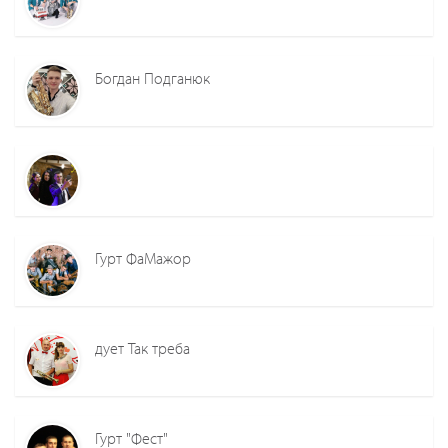
Богдан Подганюк
Гурт ФаМажор
дует Так треба
Гурт "Фест"