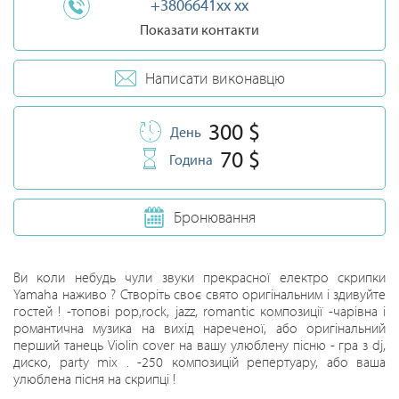
+3806641xx xx
Показати контакти
Написати виконавцю
300 $
День
70 $
Година
Бронювання
Ви коли небудь чули звуки прекрасної електро скрипки
Yamaha наживо ? Створіть своє свято оригінальним і здивуйте
гостей ! -топові pop,rock, jazz, romantic композиції -чарівна і
романтична музика на вихід нареченої, або оригінальний
перший танець Violin cover на вашу улюблену пісню - гра з dj,
диско, party mix . -250 композицій репертуару, або ваша
улюблена пісня на скрипці !