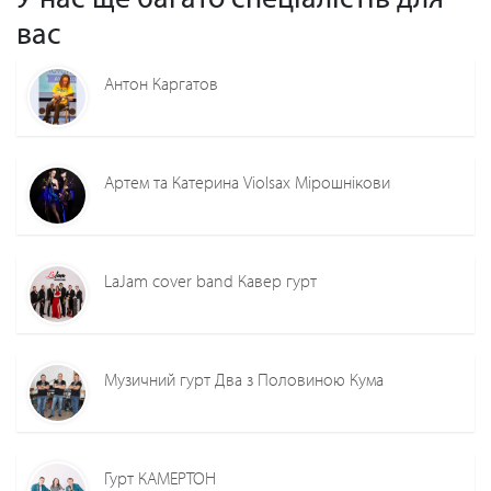
вас
Антон Каргатов
Артем та Катерина Violsax Мірошнікови
LaJam cover band Кавер гурт
Музичний гурт Два з Половиною Кума
Гурт КАМЕРТОН