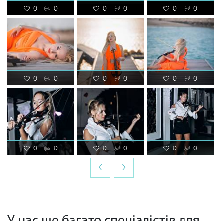
0
0
0
0
0
0
0
0
0
0
0
0
0
0
0
0
0
0
‹
›
У нас ще багато спеціалістів для