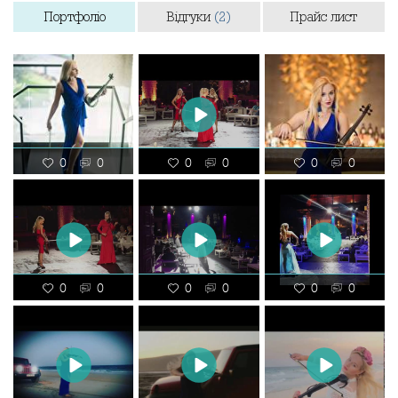
Портфоліо
Відгуки
(2)
Прайс лист
0
0
0
0
0
0
0
0
0
0
0
0