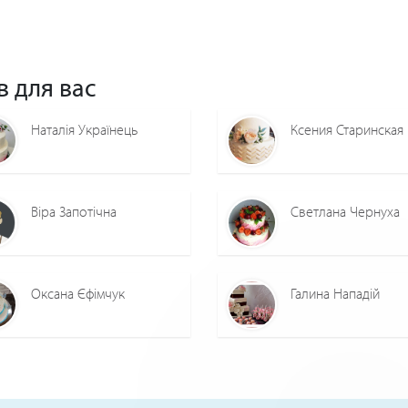
в для вас
Наталія Українець
Ксения Старинская
Віра Запотічна
Светлана Чернуха
Оксана Єфімчук
Галина Нападій