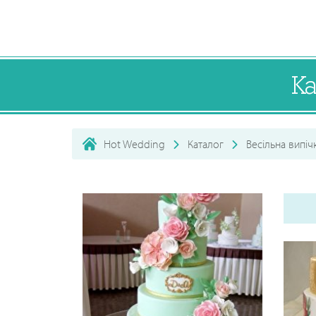
К
Hot Wedding
Каталог
Весільна випіч