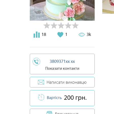
18
1
3k
3809371xx xx
Показати контакти
Написати виконавцю
200 грн.
Вартість
Бронювання