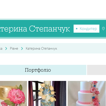
атерина Степанчук
Кондитер
ка
Рівне
Катерина Степанчук
Портфоліо