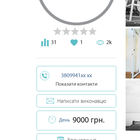
31
1
2k
3809941xx xx
Показати контакти
Написати виконавцю
9000 грн.
День
Бронювання