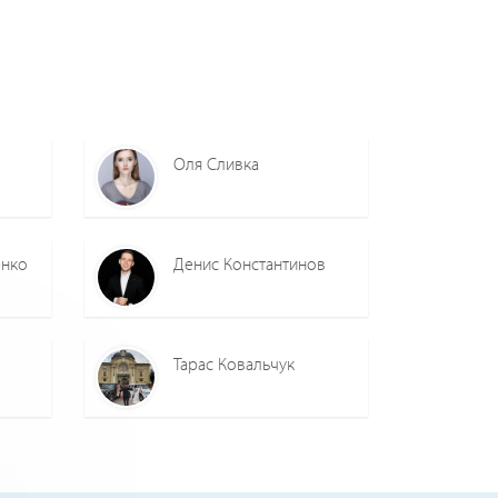
Оля Сливка
енко
Денис Константинов
Тарас Ковальчук