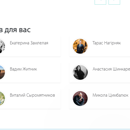
в для вас
Екатерина Замлелая
Тарас Нагірняк
Вадим Житник
Анастасия Шинкар
Виталий Сыромятников
Микола Цимбалюк