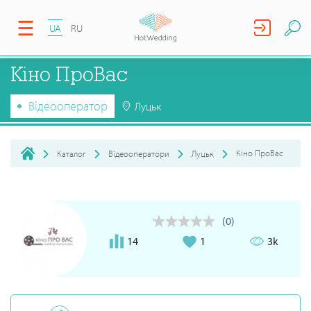
UA
RU
Кіно ПроВас
Відеооператор
Луцьк
Кіно ПроВас
Каталог
Відеооператори
Луцьк
(0)
14
1
3k