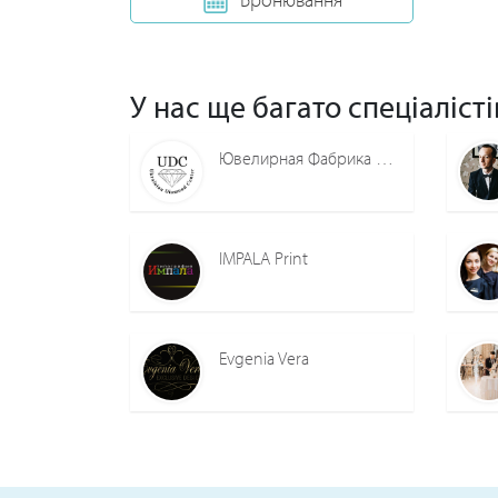
У нас ще багато спеціалісті
Ювелирная Фабрика Ukrainian Diamond Center
IMPALA Print
Evgenia Vera