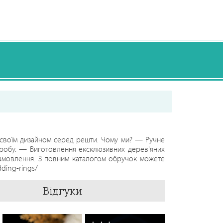
ся своїм дизайном серед решти. Чому ми? — Ручне
виробу. — Виготовлення ексклюзивних дерев'яних
замовлення. З повним каталогом обручок можете
ding-rings/
Відгуки