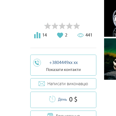
14
2
441
+3804449xx xx
Показати контакти
Написати виконавцю
0 $
День
Бронювання