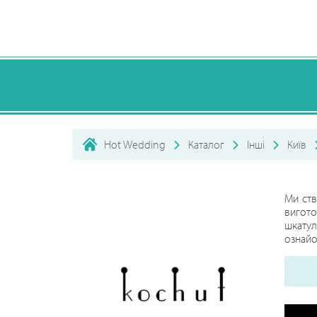
Hot Wedding
Каталог
Інші
Київ
Ми ств
вигото
шкатул
ознайо