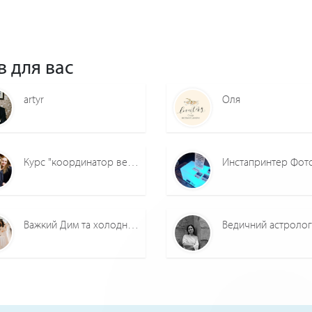
в для вас
artyr
Оля
Курс "координатор весілля" Львів
Важкий Дим та холодні вогні