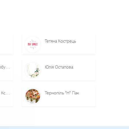
Тетяна Кострець
Инстапринтер Фотобудка RestPrinter
Юлія Остапова
Ведичний астролог Ксенія Небесна
Тернопіль "Н" Пак