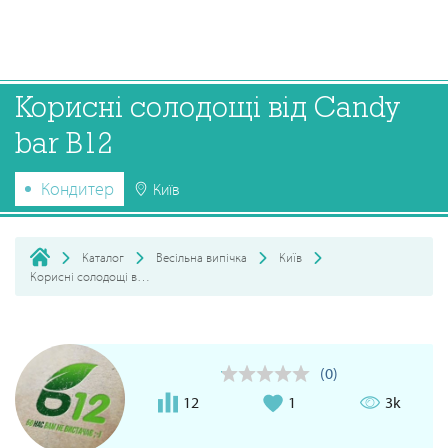
Корисні солодощі від Candy
bar B12
Кондитер
Київ
Каталог
Весільна випічка
Київ
Корисні солодощі від Candy bar B12
(0)
12
1
3k