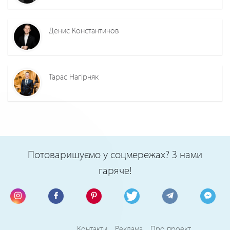
Денис Константинов
Тарас Нагірняк
Потоваришуємо у соцмережах? З нами
гаряче!
Контакти
Реклама
Про проект