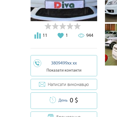
11
1
944
3809499xx xx
Показати контакти
Написати виконавцю
0 $
День
Бронювання