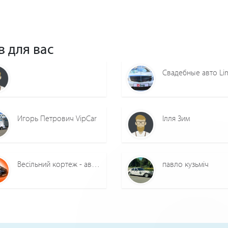
в для вас
Игорь Петрович VipCar
Ілля Зим
Весільний кортеж - авто BMW E60 VIP-класу
павло кузьміч