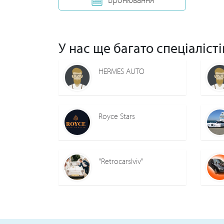
У нас ще багато спеціалісті
HERMES AUTO
Royce Stars
"Retrocarslviv"