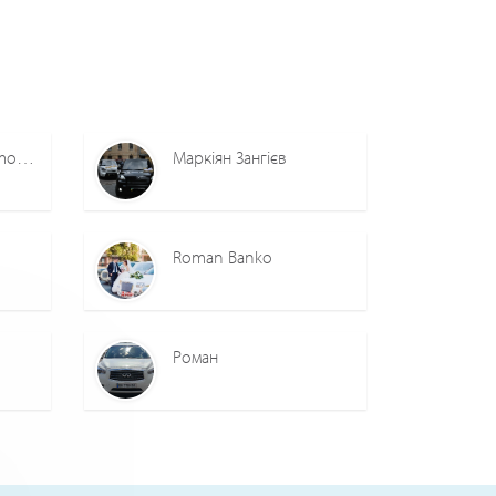
Свадебные авто LimoDiva, прокат ЛИМУЗИНОВ
Маркіян Зангієв
Roman Banko
Роман