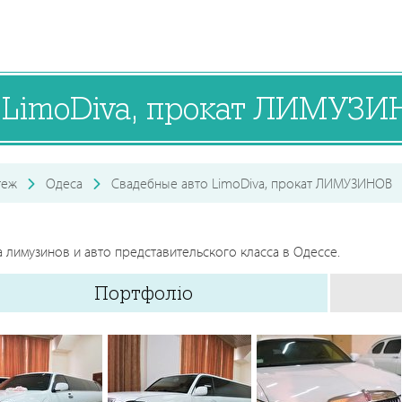
о LimoDiva, прокат ЛИМУЗ
теж
Одеса
Свадебные авто LimoDiva, прокат ЛИМУЗИНОВ
 лимузинов и авто представительского класса в Одессе.
Портфоліо