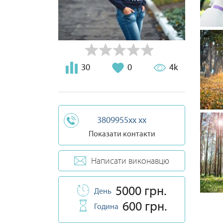
30
0
4k
3809955xx xx
Показати контакти
Написати виконавцю
5000 грн.
День
600 грн.
Година