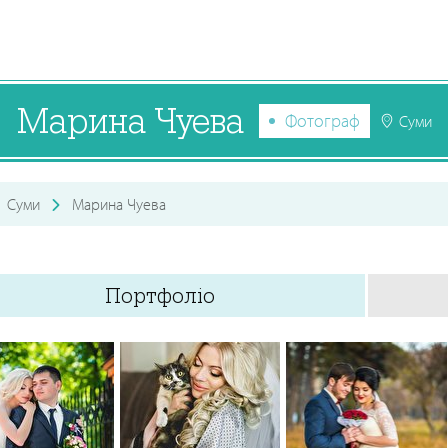
Марина Чуева
Фотограф
Суми
Суми
Марина Чуева
Портфоліо