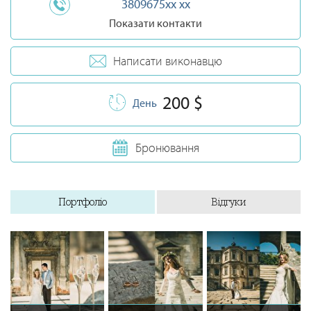
3809675xx xx
Показати контакти
Написати виконавцю
200 $
День
Бронювання
Портфоліо
Відгуки