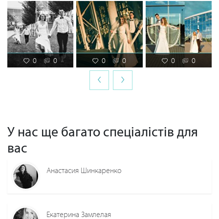
0
0
0
0
0
0
‹
›
У нас ще багато спеціалістів для
вас
Анастасия Шинкаренко
Екатерина Замлелая