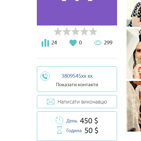
24
0
299
3809545xx xx
Показати контакти
Написати виконавцю
450 $
День
50 $
Година