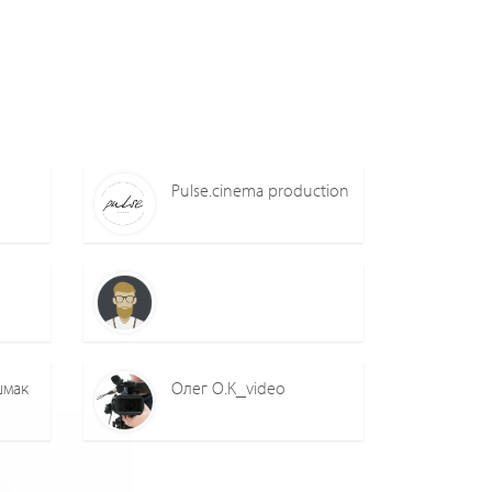
Pulse.cinema production
шмак
Олег O.K_video