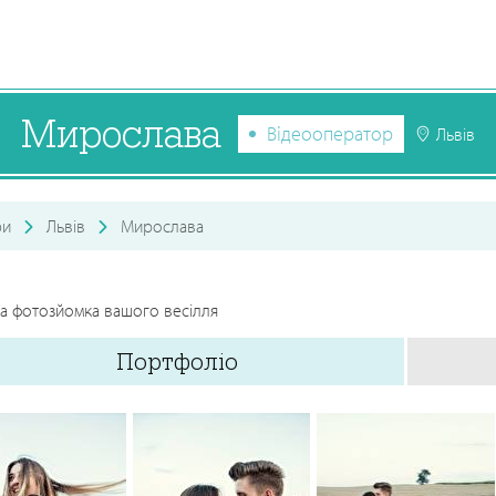
Мирослава
Відеооператор
Львів
ри
Львів
Мирослава
та фотозйомка вашого весілля
Портфоліо