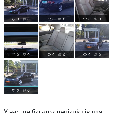
0
0
0
0
0
0
0
0
0
0
0
0
0
0
У нас ще багато спеціалістів для