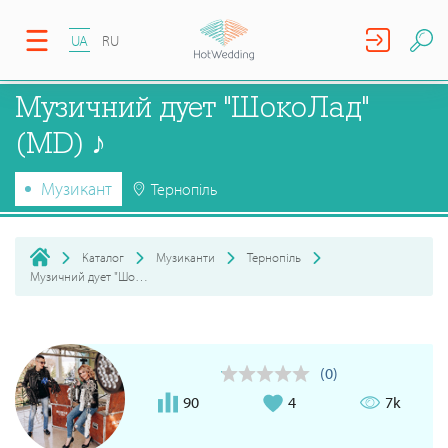
UA
RU
Музичний дует "ШокоЛад"
(MD) ♪
Музикант
Тернопіль
Каталог
Музиканти
Тернопіль
Музичний дует "ШокоЛад" (MD) ♪
(0)
90
4
7k