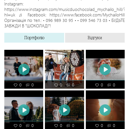
Instagram:
https://www.instagram.com/musicduochocolad_mychailo_hill/?
hl=uk ♫ Facebook: https://www.facebook.com/MychailoHill
Організація по тел.: • 096 989 30 95 • • 099 546 73 03 • БУДЬТЕ
ЗАВЖДИ В "ШОКОЛАДІ"!
Портфоліо
Відгуки
0
0
0
0
0
0
0
0
0
0
0
0