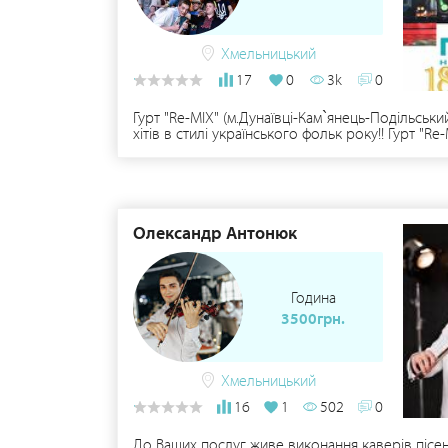
Хмельницький
17
0
3k
0
Гурт "Re-MIX" (м.Дунаївці-Кам`янець-Подільськи
хітів в стилі українського фольк року!! Гурт "
музичних стилів: rock, jazz, reggae з елемента
композицій і одразу розпочинає роботу над йо
Олександр Антонюк
Година
3500грн.
Хмельницький
16
1
502
0
До Ваших послуг живе виконання каверів пісе