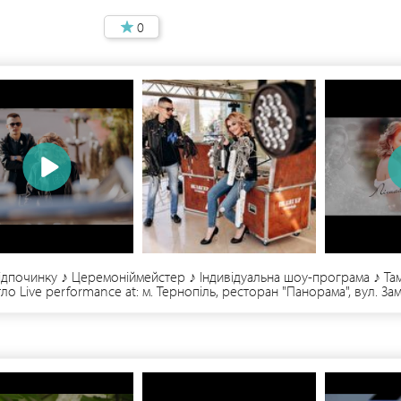
0
 відпочинку ♪ Церемоніймейстер ♪ Індивідуальна шоу-програма ♪ Там
тло Live performance at: м. Тернопіль, ресторан "Панорама", вул. За
chailo_hill/?hl=uk ♫ Facebook: https://www.facebook.com/MychailoH