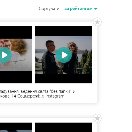
Сортувати:
за рейтингом
адування, ведення свята "без папки" ♪
мкова, 14 Соцмережі: ♫ Instagram:
ill Організація по тел.: • 096 989 30 95 • •