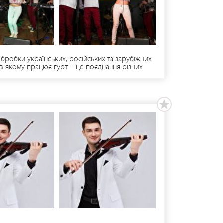
обробки українських, російських та зарубіжних
, в якому працює гурт – це поєднання різних
є дебютний альбом. Який буде налічувати 11
андр (097)6608636