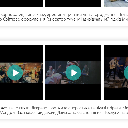
й, корпоратив, випускний, хрестини, дитячий день народження - Ви
р Світлове оформлення Генератор туману Індивідуальний підхід Ми
изно 20 км – безкоштовна. Фейсбук: https://www.facebook.com/musi
яке ваше свято. Яскраве шоу, жива енергетика та цікаві образи. М
 Мандри, Вася клаб, Гайдамаки, Дзідзьо та багато інших. Послуги на 