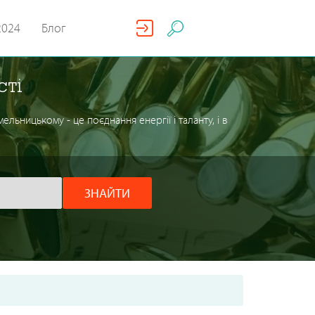
2024
Блог
сті
льницькому - це поєднання енергії і таланту, і в
ЗНАЙТИ