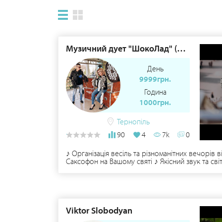
Музичний дует "ШокоЛад" (MD) ♪
День
9999грн.
Година
1000грн.
Тернопіль
90
4
7k
0
♪ Організація весіль та різноманітних вечорів
Саксофон на Вашому святі ♪ Якісний звук та сві
https://www.instagram.com/musicduochocolad_my
099 546 73 03 • БУДЬТЕ ЗАВЖДИ В "ШОКОЛАДІ"!
Viktor Slobodyan