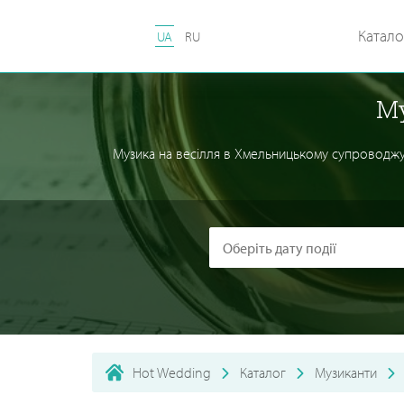
Катало
UA
RU
Му
Музика на весілля в Хмельницькому супроводжує в
Hot Wedding
Каталог
Музиканти