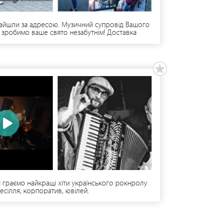
 зайшли за адресою. Музичний супровід Вашого
 зробимо ваше свято незабутнім! Доставка
c.netishin
и граємо найкращі хіти українського рокнролу
весілля, корпоратив, ювілей.