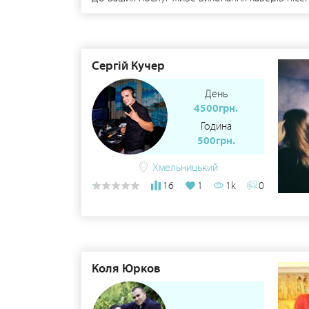
Сергій Кучер
День
4500грн.
Година
500грн.
Хмельницький
16
1
1k
0
Коля Юрков