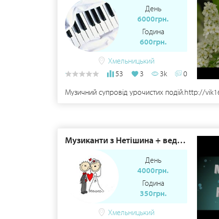
День
6000грн.
Година
600грн.
Хмельницький
53
3
3k
0
Музичний супровід урочистих подій.http://vik
Музиканти з Нетішина + ведуча та фотооператор.
День
4000грн.
Година
350грн.
Хмельницький