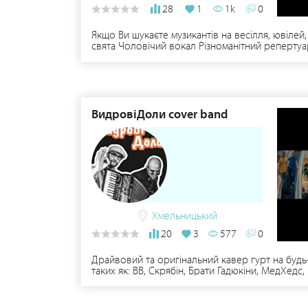
28
1
1k
0
Якщо Ви шукаєте музикантів на весілля, ювіле
свята Чоловічий вокал Різноманітний репертуа
апаратури по місту Нетішин та навколо, прибл
ВидровіДоли cover band
Хмельницький
20
3
577
0
Драйвовий та оригінальний кавер гурт на будь-
таких як: ВВ, Скрябін, Брати Гадюкіни, МедХедс,