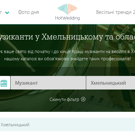
г
Фото дня
Весільні тренди 
зиканти у Хмельницькому та обла
аше свято від початку і до кінця! Кращі музиканти на весілля в Хме
нашому каталозі ви обов'язково знайдете таких професіоналів!
Скинути фільтр
Хмельницький