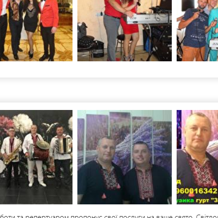
оботи та репертуаром пропонує свої послуги на ваше свято. Сві