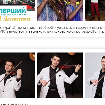
й, Україна) - це танцювальні обробки уркаїнських народних пісень, 
Re-MIX" займається як весільною, так і концертною програмою!!!Стиль
ми українського фолку.На початку 2014р. гурт «Re-MIX» запатентову
го записом та презентацією альбому.Організація концертів - Олекс
нь на електроскрипці