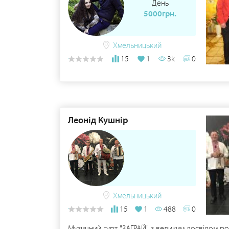
День
5000грн.
Хмельницький
15
1
3k
0
Леонід Кушнір
Хмельницький
15
1
488
0
Музичний гурт "ЗАГРАЙ" з великим досвідом р