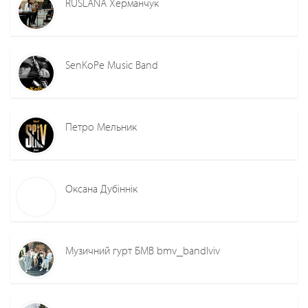
RUSLANA Херманчук
SenKoPe Music Band
Петро Мельник
Оксана Дубіннік
Музичний гурт БМВ bmv_bandlviv