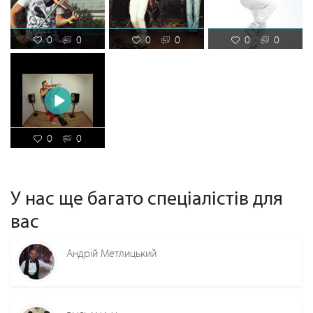
0
0
0
0
0
0
0
0
У нас ще багато спеціалістів для
вас
Андрій Метлицький