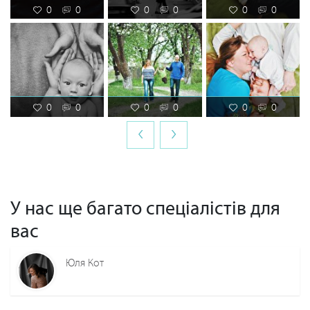
0
0
0
0
0
0
0
0
0
0
0
0
‹
›
У нас ще багато спеціалістів для
вас
Юля Кот