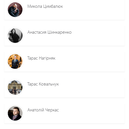
Микола Цимбалюк
Анастасия Шинкаренко
Тарас Нагірняк
Тарас Ковальчук
Анатолій Черкас