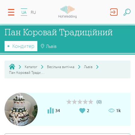
UA
RU
Пан Коровай Традиційний
Кондитер
Львів
Каталог
Весільна випічка
Львів
Пан Коровай Традиційний
(0)
34
2
1k