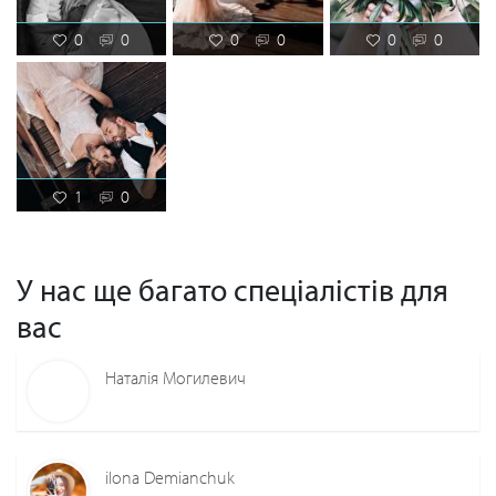
0
0
0
0
0
0
1
0
У нас ще багато спеціалістів для
вас
Наталія Могилевич
ilona Demianchuk