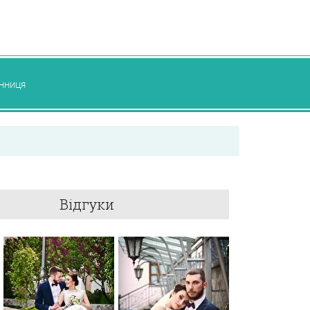
інниця
Відгуки