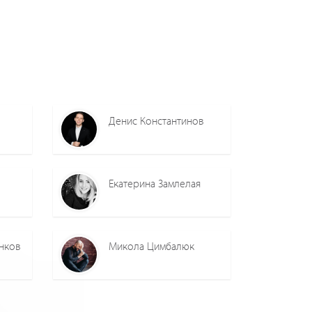
Денис Константинов
Екатерина Замлелая
нков
Микола Цимбалюк