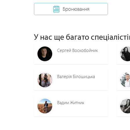
Бронювання
У нас ще багато спеціалісті
Сергей Воскобойник
Валерія Білошицька
Вадим Житник