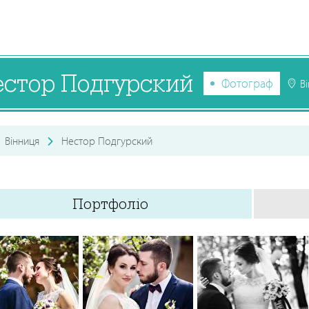
естор Подгурский
Фотограф
В
Вінниця
Нестор Подгурский
Портфоліо