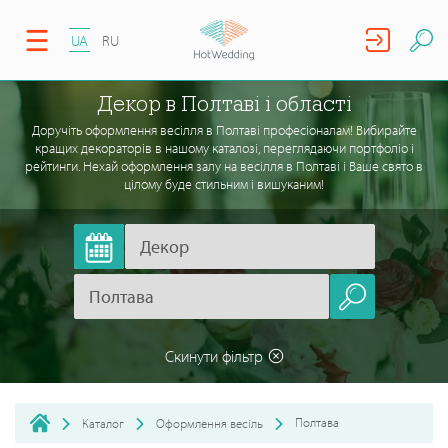
UA
RU
Декор в Полтаві і області
Доручіть оформлення весілля в Полтаві професіоналам! Вибирайте
кращих декораторів в нашому каталозі, переглядаючи портфоліо і
рейтинги. Нехай оформлення залу на весілля в Полтаві і Ваше свято в
цілому буде стильним і вишуканим!
Скинути фільтр
Полтава
Каталог
Оформлення весіль