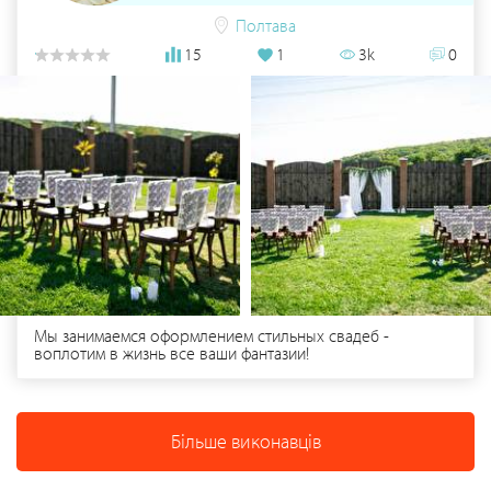
63927 8383
Полтава
15
1
3k
0
Мы занимаемся оформлением стильных свадеб -
воплотим в жизнь все ваши фантазии!
Більше виконавців