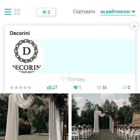
Сортувати:
за рейтингом
0
Decorini
Полтава
27
1
3k
0