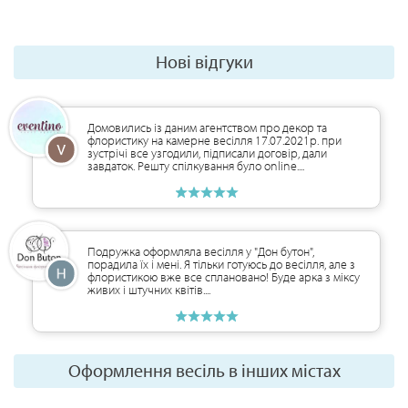
Нові відгуки
Домовились із даним агентством про декор та
флористику на камерне весілля 17.07.2021р. при
зустрічі все узгодили, підписали договір, дали
завдаток. Решту спілкування було online....
Подружка оформляла весілля у "Дон бутон",
порадила їх і мені. Я тільки готуюсь до весілля, але з
флористикою вже все сплановано! Буде арка з міксу
живих і штучних квітів....
Оформлення весіль в інших містах