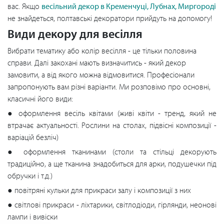
вас. Якщо
весільний декор в Кременчуці, Лубнах, Миргороді
не знайдеться, полтавські декоратори прийдуть на допомогу!
Види декору для весілля
Вибрати тематику або колір весілля - це тільки половина
справи. Далі закохані мають визначитись - який декор
замовити, а від якого можна відмовитися. Професіонали
запропонують вам різні варіанти. Ми розповімо про основні,
класичні його види:
● оформлення весіль квітами (живі квіти - тренд, який не
втрачає актуальності. Рослини на столах, підвісні композиції -
варіацій безліч)
● оформлення тканинами (столи та стільці декорують
традиційно, а ще тканина знадобиться для арки, подушечки під
обручки і т.д.)
● повітряні кульки для прикраси залу і композиції з них
● світлові прикраси - ліхтарики, світлодіоди, гірлянди, неонові
лампи і вивіски