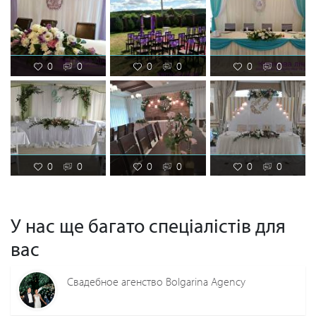
0
0
0
0
0
0
0
0
0
0
0
0
У нас ще багато спеціалістів для
вас
Свадебное агенство Bolgarina Agency