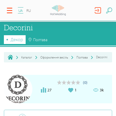
UA
RU
Decorini
Декор
Полтава
Decorini
Каталог
Оформлення весіль
Полтава
(0)
27
1
3k