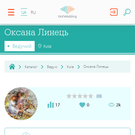
UA
RU
Оксана Линець
Ведучий
Київ
Оксана Линець
Каталог
Ведучі
Київ
(0)
17
0
2k