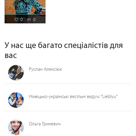
0
0
У нас ще багато спеціалістів для
вас
Руслан Алексіюк
Німецько-українські весільні ведучі "Lieblyu"
Ольга Гриневич