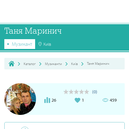
Таня Маринич
Музикант
Київ
Таня Маринич
Каталог
Музиканти
Київ
(0)
26
1
459