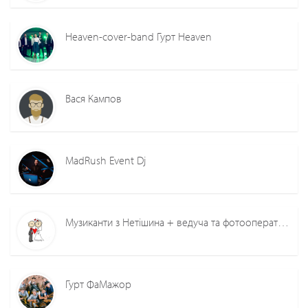
Heaven-cover-band Гурт Heaven
Вася Кампов
MadRush Event Dj
Музиканти з Нетішина + ведуча та фотооператор.
Гурт ФаМажор