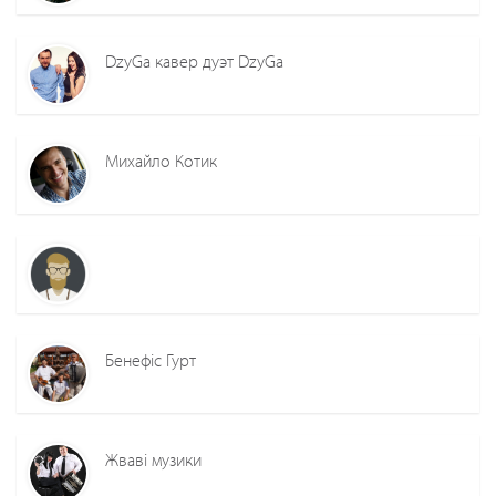
DzyGa кавер дуэт DzyGa
Михайло Котик
Бенефіс Гурт
Жваві музики